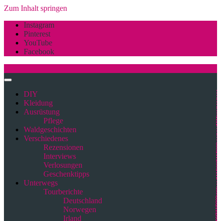
Zum Inhalt springen
Instagram
Pinterest
YouTube
Facebook
DIY
Kleidung
Ausrüstung
Pflege
Waldgeschichten
Verschiedenes
Rezensionen
Interviews
Verlosungen
Geschenktipps
Unterwegs
Tourberichte
Deutschland
Norwegen
Irland